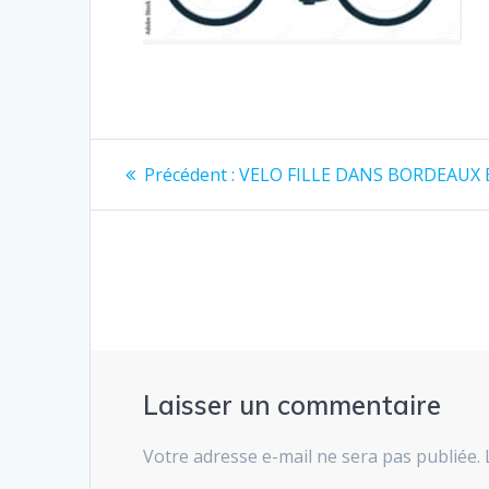
Navigation
Article
Précédent :
VELO FILLE DANS BORDEAUX
précédent
de
:
l’article
Laisser un commentaire
Votre adresse e-mail ne sera pas publiée.