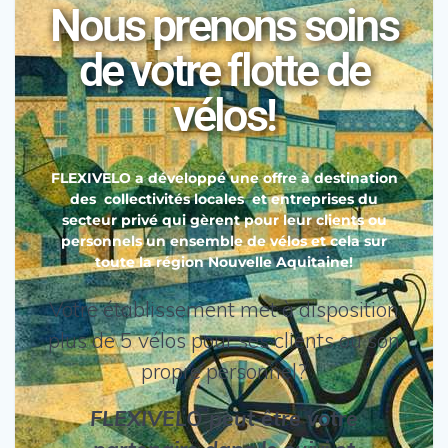
Nous prenons soins
de votre flotte de
vélos!
FLEXIVELO a développé une offre à destination
des collectivités locales et entreprises du
secteur privé qui gèrent pour leur clients ou
personnels un ensemble de vélos et cela sur
toute la région Nouvelle Aquitaine!
Votre établissement met à disposition
plus de 5 vélos pour ses clients ou son
propre personnel?
FLEXIVELO peut être votre