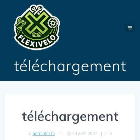
Passer
au
contenu
téléchargement
téléchargement
admin8515
14 avril 2024
|
0