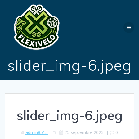
Passer
au
contenu
slider_img-6.jpeg
slider_img-6.jpeg
admin8515
25 septembre 2023
|
0