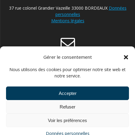
37 rue colonel Grandier Vazeille 33000 BORDEAUX
Données
personnelles
Mentions légales
Gérer le consentement
contact@reparateur-velo-bordeaux.com
Nous utilisons des cookies pour optimiser notre site web et
notre service.
Accepter
06.30.87.13.21 POUR ENTREPRISES ET STRUCTURES
Refuser
PUBLIQUES //// 06.43.66.14.60 POUR PARTICULIERS
Voir les préférences
© 2026 FLEXIVELO. Construit avec WordPress et le
thème
Données personnelles