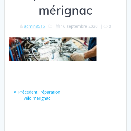
mérignac
admin8515
16 septembre 2020
|
0
Navigation
Article
Précédent :
réparation
de
précédent
vélo mérignac
:
l’article