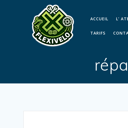
Passer
au
contenu
ACCUEIL
L’ A
TARIFS
CONTA
répa