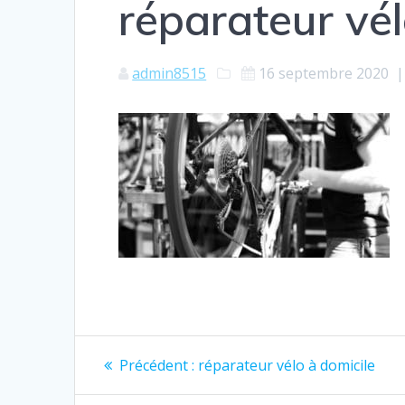
réparateur vél
admin8515
16 septembre 2020
Navigation
Article
Précédent :
réparateur vélo à domicile
précédent
de