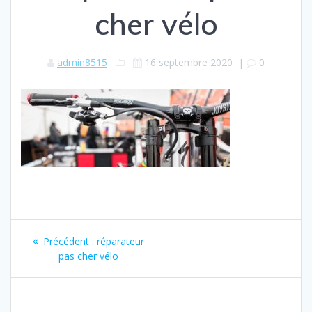
cher vélo
admin8515
16 septembre 2020
|
0
Navigation
Article
Précédent :
réparateur
de
précédent
pas cher vélo
:
l’article