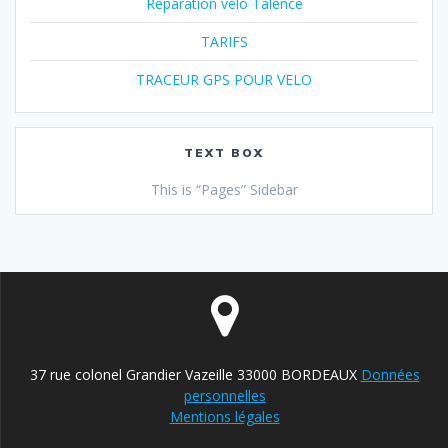
Réparation vélo Talence
TARIFS
TRACEUR GPS POUR VELO
TEXT BOX
This is “Pages” Sidebar
37 rue colonel Grandier Vazeille 33000 BORDEAUX
Données
personnelles
Mentions légales