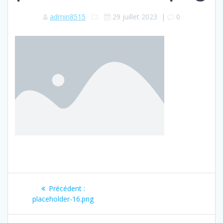
admin8515
29 juillet 2023
|
0
Navigation
Article
Précédent :
de
précédent
placeholder-16.png
: