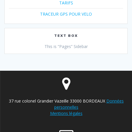
TARIFS
TRACEUR GPS POUR VELO
TEXT BOX
This is “Pages” Sidebar
37 rue colonel Grandier Vazeille 33000 BORDEAUX
Données
personnelles
Mentions légales