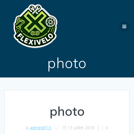
Passer
au
contenu
photo
photo
admin8515
13 juillet 2018
|
0