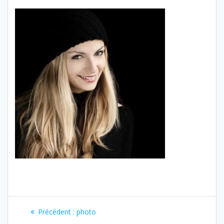
Navigation
Article
Précédent :
photo
précédent