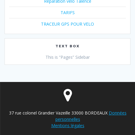
Réparation vélo Talence
TARIFS
TRACEUR GPS POUR VELO
TEXT BOX
This is “Pages” Sidebar
37 rue colonel Grandier Vazeille 33000 BORDEAUX
Données
personnelles
Mentions légales