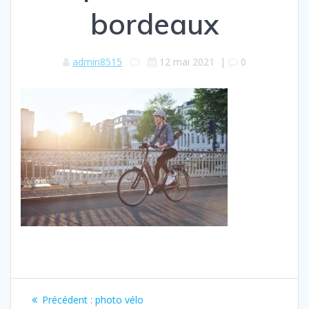
bordeaux
admin8515
12 mai 2021
|
0
Navigation
Article
Précédent :
photo vélo