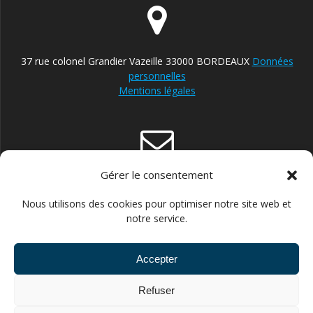
37 rue colonel Grandier Vazeille 33000 BORDEAUX
Données
personnelles
Mentions légales
Gérer le consentement
contact@reparateur-velo-bordeaux.com
Nous utilisons des cookies pour optimiser notre site web et
notre service.
Accepter
06.30.87.13.21 POUR ENTREPRISES ET STRUCTURES
Refuser
PUBLIQUES //// 06.43.66.14.60 POUR PARTICULIERS