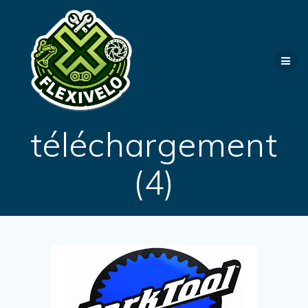
Passer
au
contenu
téléchargement
(4)