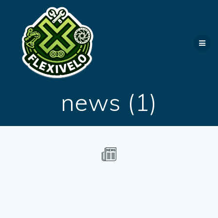
Passer
au
contenu
news (1)