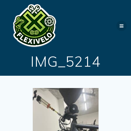
Passer
au
contenu
IMG_5214