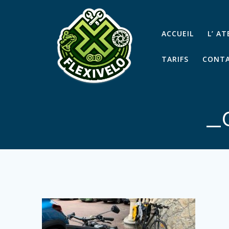
Passer
au
contenu
ACCUEIL
L’ A
TARIFS
CONTA
_