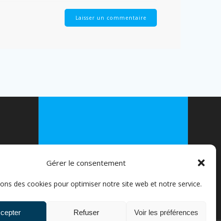
© 2026 FLEXIVELO. Construit avec
WordPress et le
thème Mesmerize
Gérer le consentement
EPRISES
sons des cookies pour optimiser notre site web et notre service.
S ////
ICULIERS
cepter
Refuser
Voir les préférences