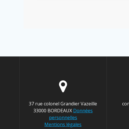
37 rue colonel Grandier Vazeille
co
33000 BORDEAUX
Données
personnelles
Mentions légales