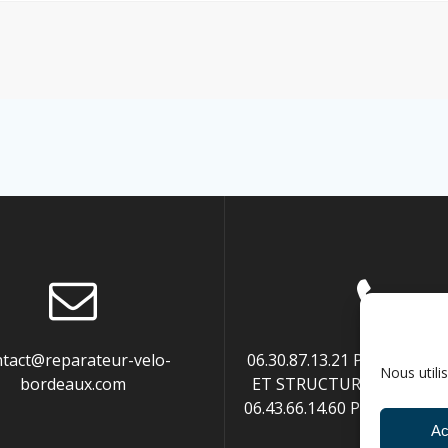
ntact@reparateur-velo-
06.30.87.13.21 POUR ENTR
Nous utili
bordeaux.com
ET STRUCTURES PUBLIQUE
06.43.66.14.60 POUR PART
Ac