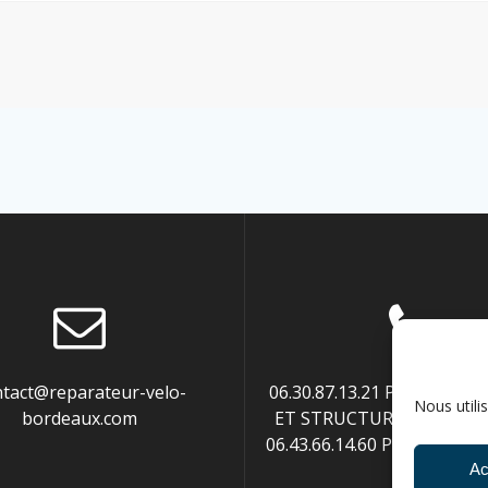
ntact@reparateur-velo-
06.30.87.13.21 POUR ENTR
Nous utili
bordeaux.com
ET STRUCTURES PUBLIQUE
06.43.66.14.60 POUR PART
Ac