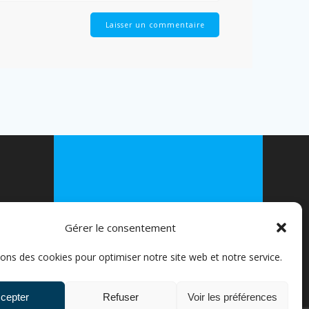
© 2026 FLEXIVELO. Construit avec
WordPress et le
thème Mesmerize
Gérer le consentement
EPRISES
sons des cookies pour optimiser notre site web et notre service.
S ////
ICULIERS
cepter
Refuser
Voir les préférences