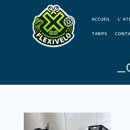
Passer
au
contenu
ACCUEIL
L’ A
TARIFS
CONTA
_