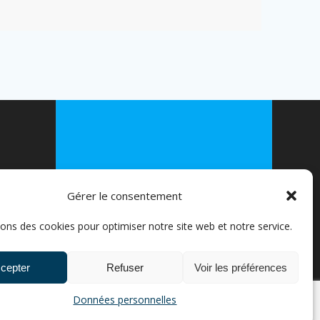
© 2026 FLEXIVELO. Construit avec
WordPress et le
thème Mesmerize
Gérer le consentement
EPRISES
sons des cookies pour optimiser notre site web et notre service.
S ////
ICULIERS
cepter
Refuser
Voir les préférences
Données personnelles