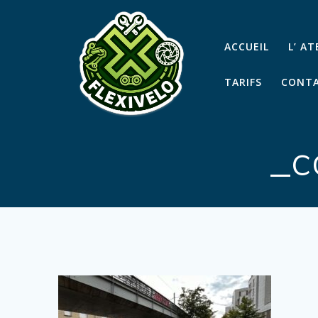
Passer
au
contenu
ACCUEIL
L’ A
TARIFS
CONTA
_c