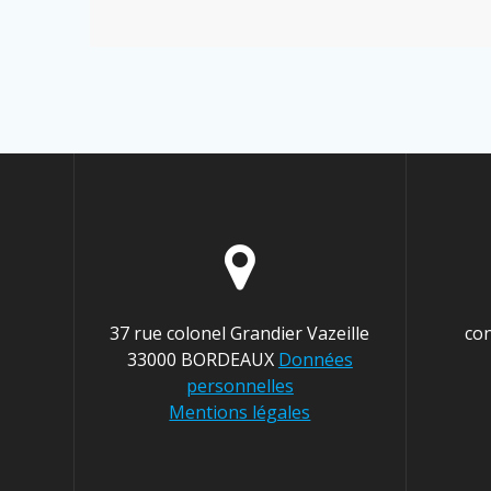
37 rue colonel Grandier Vazeille
co
33000 BORDEAUX
Données
personnelles
Mentions légales