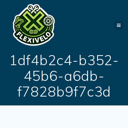
Passer
au
contenu
1df4b2c4-b352-
45b6-a6db-
f7828b9f7c3d