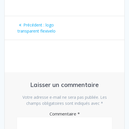
Navigation
Article
Précédent :
logo
de
précédent
transparent flexivelo
:
l’article
Laisser un commentaire
Votre adresse e-mail ne sera pas publiée.
Les
champs obligatoires sont indiqués avec
*
Commentaire
*