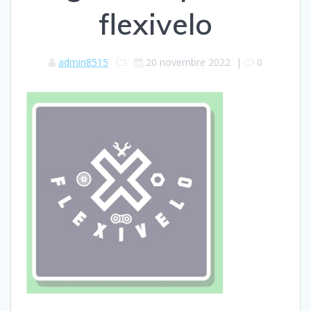
flexivelo
admin8515
20 novembre 2022
|
0