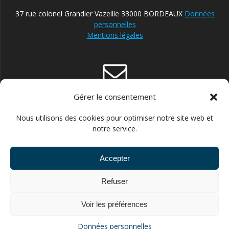
37 rue colonel Grandier Vazeille 33000 BORDEAUX
Données
personnelles
Mentions légales
Gérer le consentement
contact@reparateur-velo-bordeaux.com
Nous utilisons des cookies pour optimiser notre site web et
notre service.
Accepter
06.30.87.13.21 POUR ENTREPRISES ET STRUCTURES
Refuser
PUBLIQUES //// 06.43.66.14.60 POUR PARTICULIERS
Voir les préférences
© 2026 FLEXIVELO. Construit avec WordPress et le
thème
Données personnelles