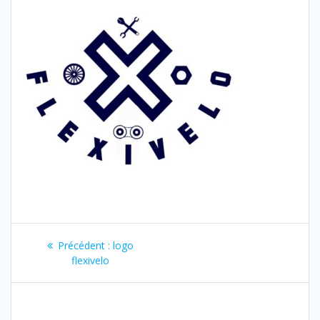
Navigation
Article
Précédent :
logo
de
précédent
flexivelo
:
l’article