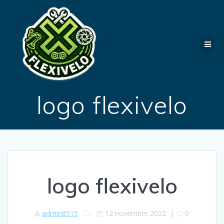
Passer
au
contenu
logo flexivelo
logo flexivelo
admin8515
12 novembre 2022
|
0