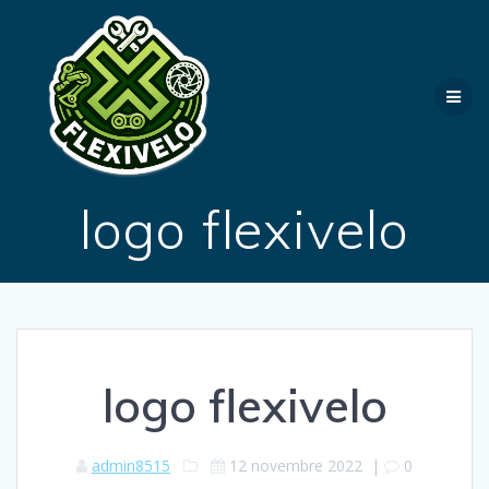
Passer
au
contenu
logo flexivelo
logo flexivelo
admin8515
12 novembre 2022
|
0