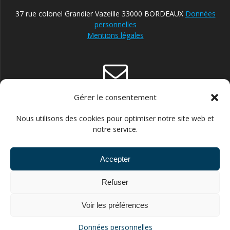
37 rue colonel Grandier Vazeille 33000 BORDEAUX
Données
personnelles
Mentions légales
Gérer le consentement
contact@reparateur-velo-bordeaux.com
Nous utilisons des cookies pour optimiser notre site web et
notre service.
Accepter
06.30.87.13.21 POUR ENTREPRISES ET STRUCTURES
Refuser
PUBLIQUES //// 06.43.66.14.60 POUR PARTICULIERS
Voir les préférences
© 2026 FLEXIVELO. Construit avec WordPress et le
thème
Données personnelles