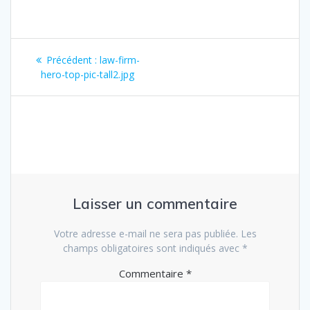
Navigation
Article
Précédent :
law-firm-
de
précédent
hero-top-pic-tall2.jpg
:
l’article
Laisser un commentaire
Votre adresse e-mail ne sera pas publiée.
Les
champs obligatoires sont indiqués avec
*
Commentaire
*