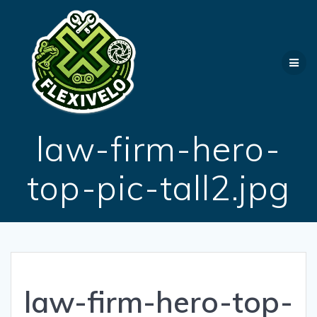
Passer
au
contenu
law-firm-hero-
top-pic-tall2.jpg
law-firm-hero-top-