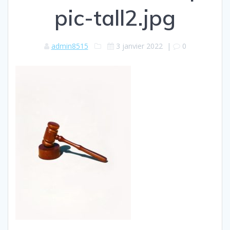
pic-tall2.jpg
admin8515
3 janvier 2022
|
0