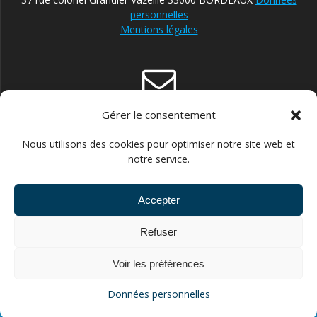
personnelles
Mentions légales
Gérer le consentement
contact@reparateur-velo-bordeaux.com
Nous utilisons des cookies pour optimiser notre site web et
notre service.
Accepter
06.30.87.13.21 POUR ENTREPRISES ET STRUCTURES
Refuser
PUBLIQUES //// 06.43.66.14.60 POUR PARTICULIERS
Voir les préférences
© 2026 FLEXIVELO. Construit avec WordPress et le
thème
Données personnelles
Mesmerize