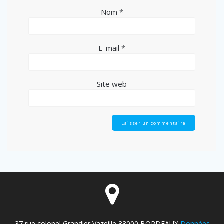
Nom
*
E-mail
*
Site web
37 rue colonel Grandier Vazeille 33000 BORDEAUX
Données