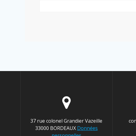
37 rue colonel Grandier Vazeille
co
33000 BORDEAUX
Données
personnelles