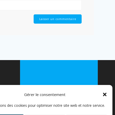
© 2026 FLEXIVELO. Construit avec
WordPress et le
thème Mesmerize
Gérer le consentement
EPRISES
sons des cookies pour optimiser notre site web et notre service.
S ////
ICULIERS