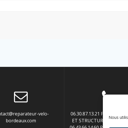
ntact@reparateur-velo-
06.30.87.13.21 POUR ENTR
Nous utili
bordeaux.com
ET STRUCTURES PUBLIQUE
06.43.66.14.60 POUR PART