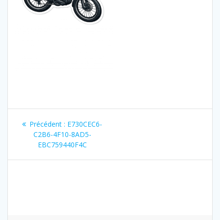
Navigation
Article
Précédent :
E730CEC6-
de
précédent
C2B6-4F10-8AD5-
:
EBC759440F4C
l’article