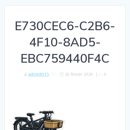
E730CEC6-C2B6-
4F10-8AD5-
EBC759440F4C
admin8515
26 février 2026
|
0