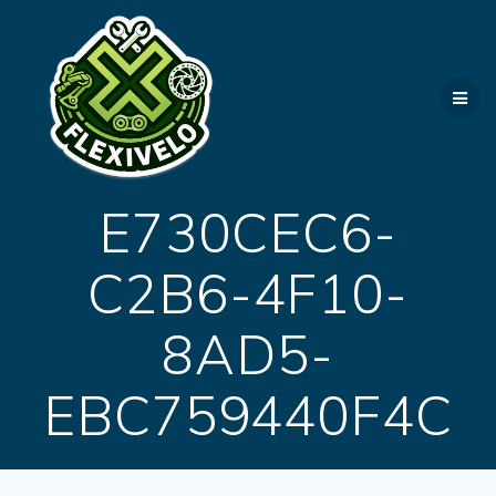
Passer
au
contenu
E730CEC6-
C2B6-4F10-
8AD5-
EBC759440F4C