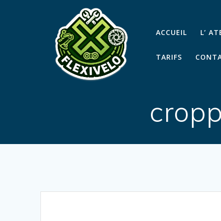
Passer
au
contenu
ACCUEIL
L’ A
TARIFS
CONTA
cropp