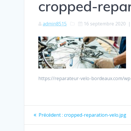
cropped-repar
admin8515
16 septembre 2020
https://reparateur-velo-bordeaux.com/wp
Navigation
Article
Précédent :
cropped-reparation-velo.jpg
précédent
de
: