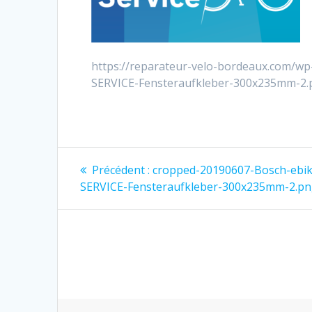
https://reparateur-velo-bordeaux.com/w
SERVICE-Fensteraufkleber-300x235mm-2.
Navigation
Article
Précédent :
cropped-20190607-Bosch-ebik
précédent
de
SERVICE-Fensteraufkleber-300x235mm-2.p
:
l’article