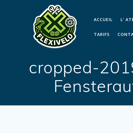
Passer
au
contenu
ACCUEIL
L’ A
TARIFS
CONTA
cropped-201
Fenstera