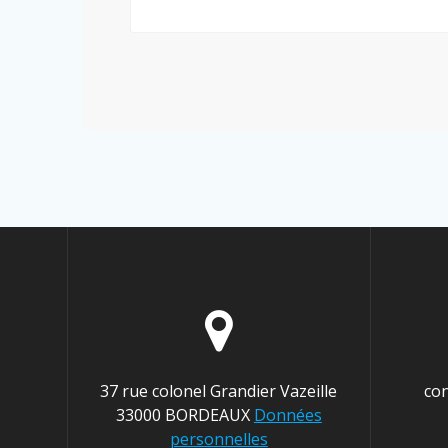
37 rue colonel Grandier Vazeille
co
33000 BORDEAUX
Données
personnelles