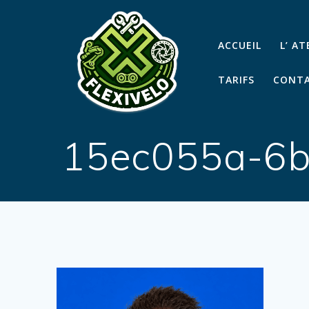
Passer
au
contenu
ACCUEIL
L’ A
TARIFS
CONTA
15ec055a-6b