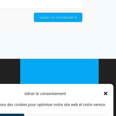
© 2026 FLEXIVELO. Construit avec
WordPress et le
thème Mesmerize
Gérer le consentement
EPRISES
sons des cookies pour optimiser notre site web et notre service.
S ////
ICULIERS