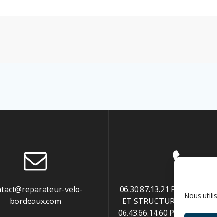
ntact@reparateur-velo-
06.30.87.13.21 POUR ENTR
Nous utili
bordeaux.com
ET STRUCTURES PUBLIQUE
06.43.66.14.60 POUR PART