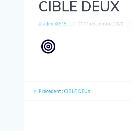
CIBLE DEUX
admin8515
11 décembre 2020
|
Navigation
Article
Précédent :
CIBLE DEUX
précédent
de
:
l’article