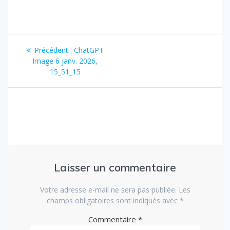
Navigation
Article
Précédent :
ChatGPT
de
précédent
Image 6 janv. 2026,
:
15_51_15
l’article
Laisser un commentaire
Votre adresse e-mail ne sera pas publiée.
Les
champs obligatoires sont indiqués avec
*
Commentaire
*