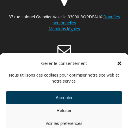
37 rue colonel Grandier Vazeille 33000 BORDEAUX
Données
personnelles
Mentions légales
Gérer le consentement
contact@reparateur-velo-bordeaux.com
Nous utilisons des cookies pour optimiser notre site web et
notre service.
Accepter
06.30.87.13.21 POUR ENTREPRISES ET STRUCTURES
Refuser
PUBLIQUES //// 06.43.66.14.60 POUR PARTICULIERS
Voir les préférences