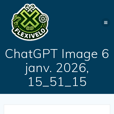
Passer
au
contenu
ChatGPT Image 6
janv. 2026,
15_51_15