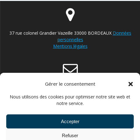
37 rue colonel Grandier Vazeille 33000 BORDEAUX
Données
personnelles
Mentions légales
Gérer le consentement
contact@reparateur-velo-bordeaux.com
Nous utilisons des cookies pour optimiser notre site web et
notre service.
Accepter
06.30.87.13.21 POUR ENTREPRISES ET STRUCTURES
Refuser
PUBLIQUES //// 06.43.66.14.60 POUR PARTICULIERS