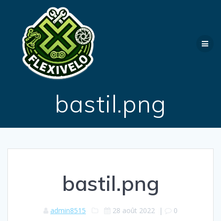
Passer
au
contenu
bastil.png
bastil.png
admin8515
28 août 2022
|
0