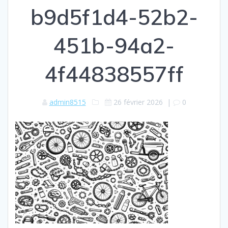
b9d5f1d4-52b2-
451b-94a2-
4f44838557ff
admin8515
26 février 2026
|
0