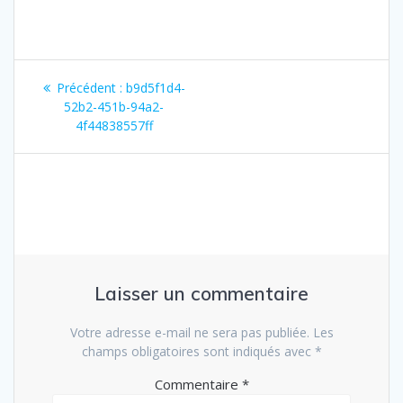
Navigation
Article
Précédent :
b9d5f1d4-
de
précédent
52b2-451b-94a2-
:
4f44838557ff
l’article
Laisser un commentaire
Votre adresse e-mail ne sera pas publiée.
Les
champs obligatoires sont indiqués avec
*
Commentaire
*