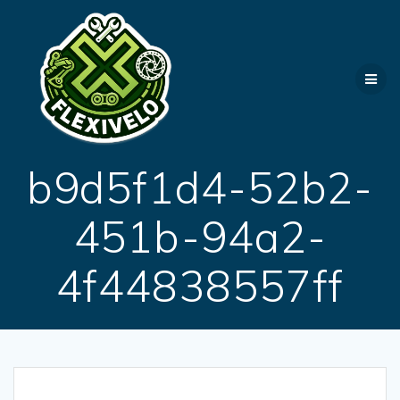
Passer
au
contenu
b9d5f1d4-52b2-
451b-94a2-
4f44838557ff