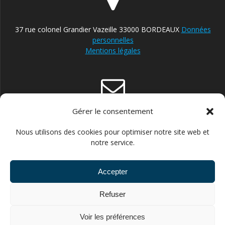
37 rue colonel Grandier Vazeille 33000 BORDEAUX
Données
personnelles
Mentions légales
Gérer le consentement
contact@reparateur-velo-bordeaux.com
Nous utilisons des cookies pour optimiser notre site web et
notre service.
Accepter
06.30.87.13.21 POUR ENTREPRISES ET STRUCTURES
Refuser
PUBLIQUES //// 06.43.66.14.60 POUR PARTICULIERS
Voir les préférences