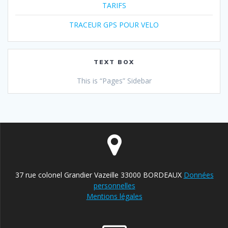
TARIFS
TRACEUR GPS POUR VELO
TEXT BOX
This is “Pages” Sidebar
37 rue colonel Grandier Vazeille 33000 BORDEAUX
Données
personnelles
Mentions légales