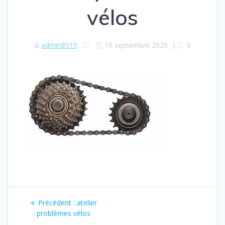
vélos
admin8515
16 septembre 2020
|
0
Navigation
Article
Précédent :
atelier
de
précédent
problèmes vélos
: