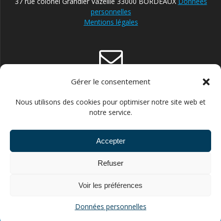
37 rue colonel Grandier Vazeille 33000 BORDEAUX
Données
personnelles
Mentions légales
Gérer le consentement
contact@reparateur-velo-bordeaux.com
Nous utilisons des cookies pour optimiser notre site web et
notre service.
Accepter
06.30.87.13.21 POUR ENTREPRISES ET STRUCTURES
Refuser
PUBLIQUES //// 06.43.66.14.60 POUR PARTICULIERS
Voir les préférences
© 2026 FLEXIVELO. Construit avec WordPress et le
thème
Données personnelles
Mesmerize