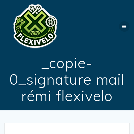
Passer
au
contenu
_copie-
0_signature mail
rémi flexivelo