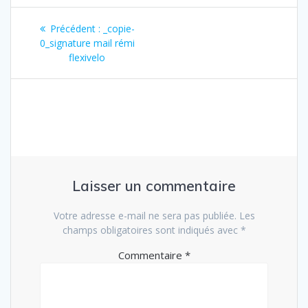
Navigation
Article
Précédent :
_copie-
de
précédent
0_signature mail rémi
:
flexivelo
l’article
Laisser un commentaire
Votre adresse e-mail ne sera pas publiée.
Les
champs obligatoires sont indiqués avec
*
Commentaire
*