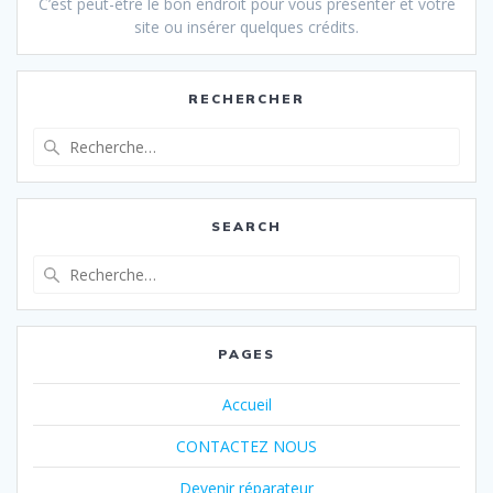
C’est peut-être le bon endroit pour vous présenter et votre
site ou insérer quelques crédits.
RECHERCHER
Recherche
pour
:
SEARCH
Recherche
pour
:
PAGES
Accueil
CONTACTEZ NOUS
Devenir réparateur