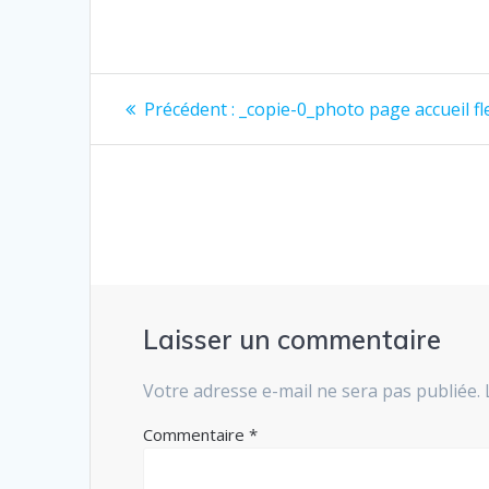
Navigation
Article
Précédent :
_copie-0_photo page accueil fl
précédent
de
:
l’article
Laisser un commentaire
Votre adresse e-mail ne sera pas publiée.
Commentaire
*