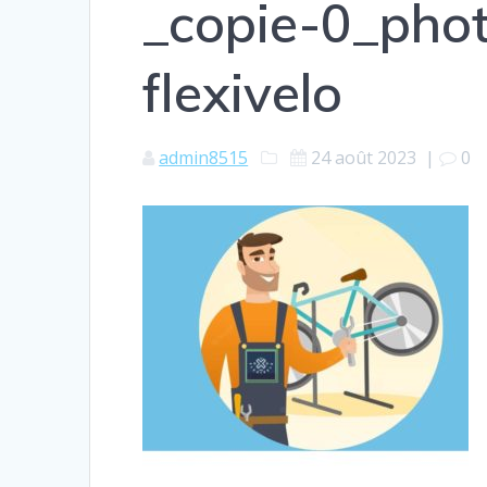
_copie-0_phot
flexivelo
admin8515
24 août 2023
|
0