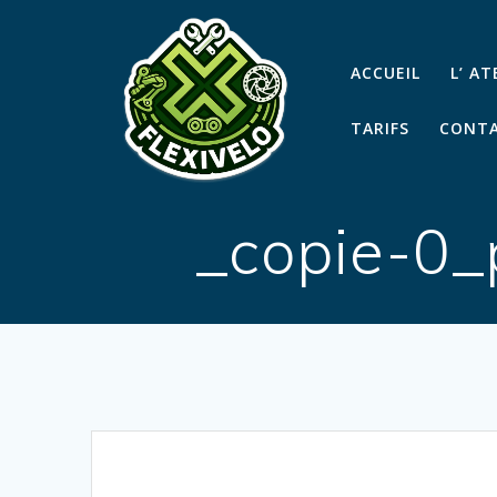
Passer
au
contenu
ACCUEIL
L’ A
TARIFS
CONTA
_copie-0_p