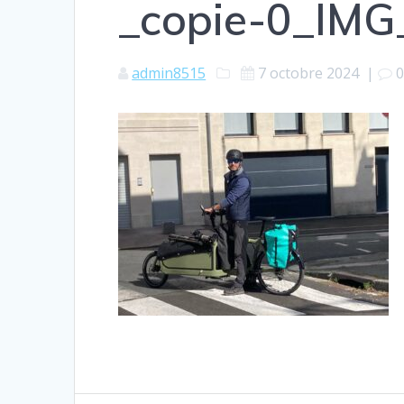
_copie-0_IM
admin8515
7 octobre 2024
|