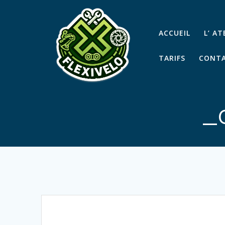
Passer
au
contenu
ACCUEIL
L’ A
TARIFS
CONTA
_