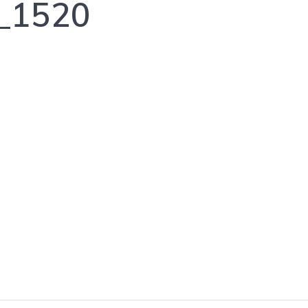
G_1520
0