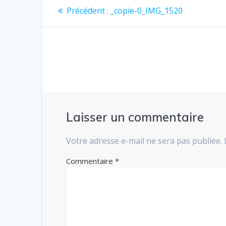
Navigation
Article
Précédent :
_copie-0_IMG_1520
précédent
de
:
l’article
Laisser un commentaire
Votre adresse e-mail ne sera pas publiée.
Commentaire
*