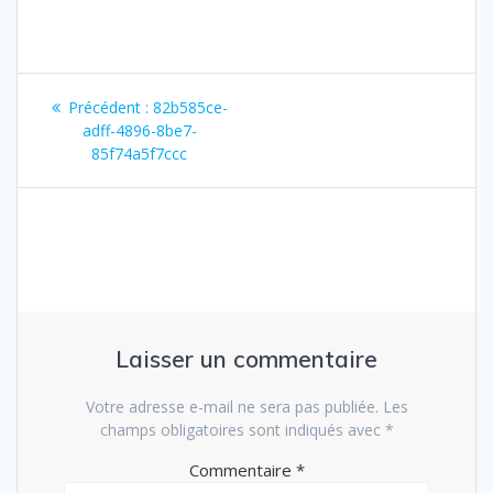
Navigation
Article
Précédent :
82b585ce-
de
précédent
adff-4896-8be7-
:
85f74a5f7ccc
l’article
Laisser un commentaire
Votre adresse e-mail ne sera pas publiée.
Les
champs obligatoires sont indiqués avec
*
Commentaire
*