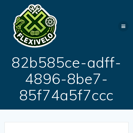
Passer
au
contenu
82b585ce-adff-
4896-8be7-
85f74a5f7ccc