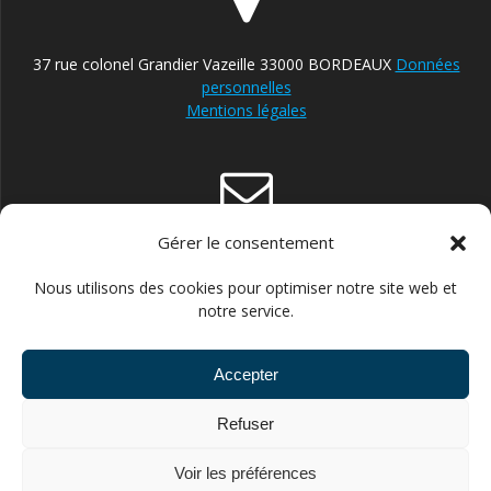
37 rue colonel Grandier Vazeille 33000 BORDEAUX
Données
personnelles
Mentions légales
Gérer le consentement
contact@reparateur-velo-bordeaux.com
Nous utilisons des cookies pour optimiser notre site web et
notre service.
Accepter
06.30.87.13.21 POUR ENTREPRISES ET STRUCTURES
Refuser
PUBLIQUES //// 06.43.66.14.60 POUR PARTICULIERS
Voir les préférences