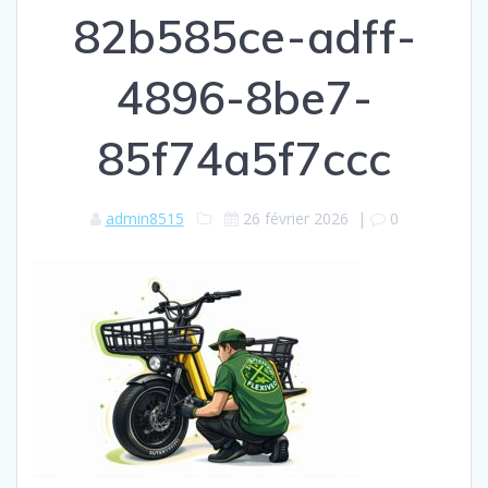
82b585ce-adff-
4896-8be7-
85f74a5f7ccc
admin8515
26 février 2026
|
0