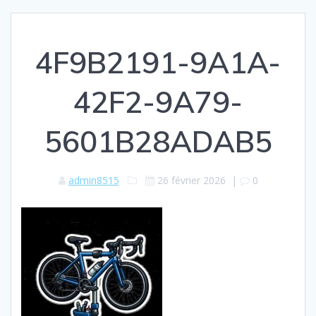
4F9B2191-9A1A-
42F2-9A79-
5601B28ADAB5
admin8515
26 février 2026
|
0