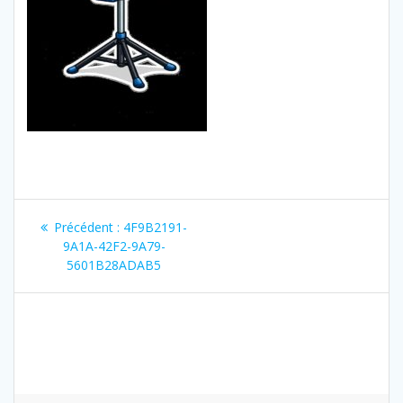
Navigation
Article
Précédent :
4F9B2191-
de
précédent
9A1A-42F2-9A79-
:
5601B28ADAB5
l’article