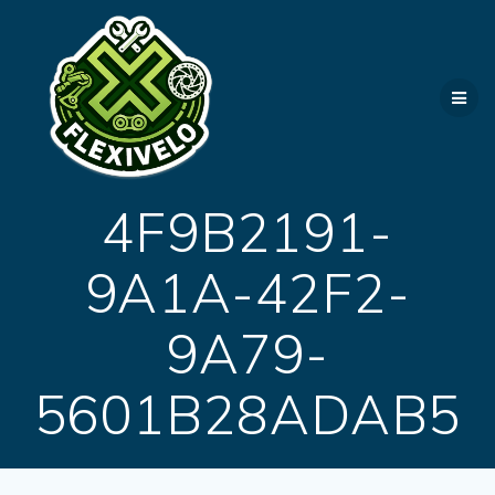
Passer
au
contenu
4F9B2191-
9A1A-42F2-
9A79-
5601B28ADAB5