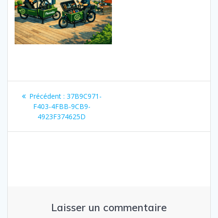
Navigation
Article
Précédent :
37B9C971-
de
précédent
F403-4FBB-9CB9-
:
4923F374625D
l’article
Laisser un commentaire