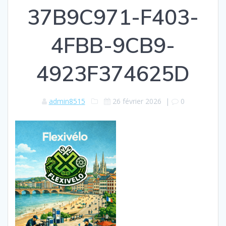
37B9C971-F403-
4FBB-9CB9-
4923F374625D
admin8515
26 février 2026
|
0