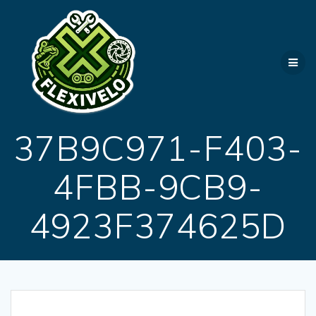
Passer
au
contenu
37B9C971-F403-
4FBB-9CB9-
4923F374625D