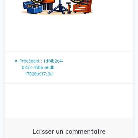
Navigation
Article
Précédent :
1df4b2c4-
de
précédent
b352-45b6-a6db-
:
f7828b9f7c3d
l’article
Laisser un commentaire