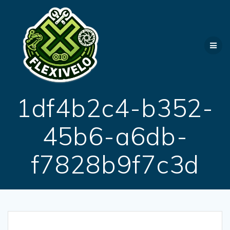
Passer
au
contenu
1df4b2c4-b352-
45b6-a6db-
f7828b9f7c3d