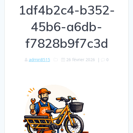
1df4b2c4-b352-
45b6-a6db-
f7828b9f7c3d
admin8515
26 février 2026
|
0