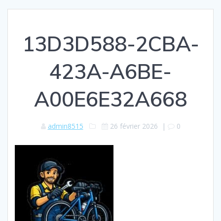
13D3D588-2CBA-
423A-A6BE-
A00E6E32A668
admin8515
26 février 2026
|
0