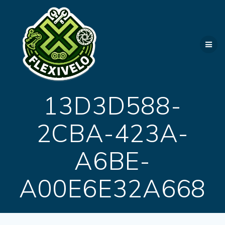
Passer
au
contenu
13D3D588-
2CBA-423A-
A6BE-
A00E6E32A668