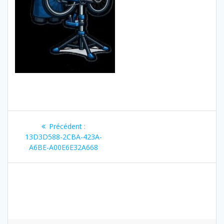
Navigation
Article
Précédent :
de
précédent
13D3D588-2CBA-423A-
:
A6BE-A00E6E32A668
l’article